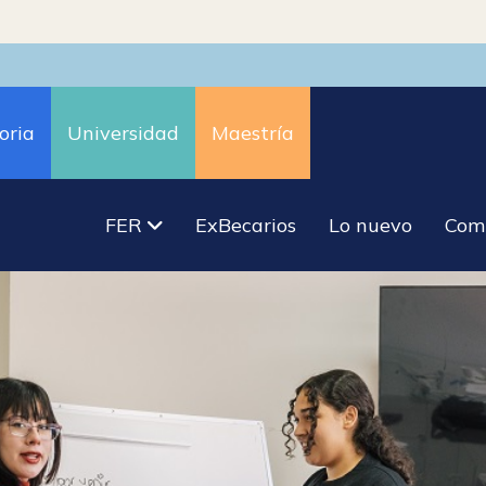
oria
Universidad
Maestría
FER
ExBecarios
Lo nuevo
Com