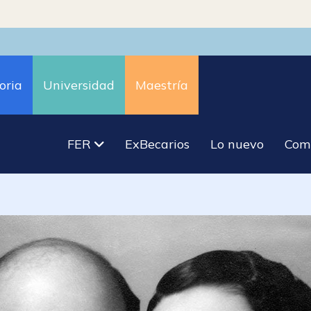
oria
Universidad
Maestría
FER
ExBecarios
Lo nuevo
Com