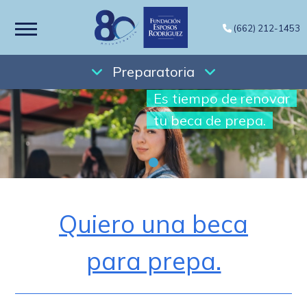
(662) 212-1453
Preparatoria
Es tiempo de renovar
tu beca de prepa.
Quiero una beca
para prepa.