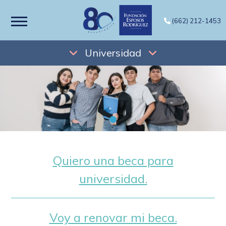
(662) 212-1453
Universidad
Quiero una beca para
universidad.
Voy a renovar mi beca.